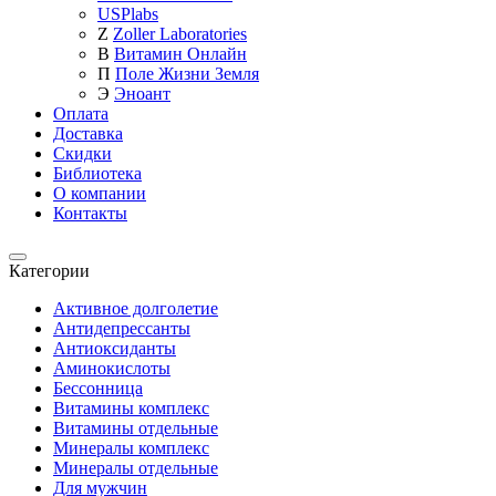
USPlabs
Z
Zoller Laboratories
В
Витамин Онлайн
П
Поле Жизни Земля
Э
Эноант
Оплата
Доставка
Скидки
Библиотека
О компании
Контакты
Категории
Категории
Активное долголетие
Антидепрессанты
Антиоксиданты
Аминокислоты
Бессонница
Витамины комплекс
Витамины отдельные
Минералы комплекс
Минералы отдельные
Для мужчин