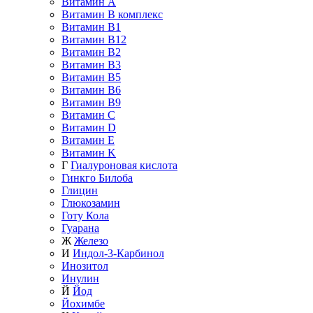
Витамин A
Витамин B комплекс
Витамин B1
Витамин B12
Витамин B2
Витамин B3
Витамин B5
Витамин B6
Витамин B9
Витамин C
Витамин D
Витамин E
Витамин K
Г
Гиалуроновая кислота
Гинкго Билоба
Глицин
Глюкозамин
Готу Кола
Гуарана
Ж
Железо
И
Индол-3-Карбинол
Инозитол
Инулин
Й
Йод
Йохимбе