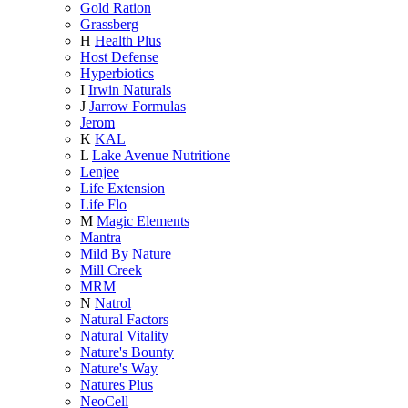
Gold Ration
Grassberg
H
Health Plus
Host Defense
Hyperbiotics
I
Irwin Naturals
J
Jarrow Formulas
Jerom
K
KAL
L
Lake Avenue Nutritione
Lenjee
Life Extension
Life Flo
M
Magic Elements
Mantra
Mild By Nature
Mill Creek
MRM
N
Natrol
Natural Factors
Natural Vitality
Nature's Bounty
Nature's Way
Natures Plus
NeoCell