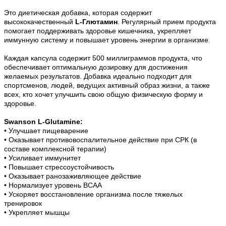
Это диетическая добавка, которая содержит
высококачественный
L-Глютамин
. Регулярный прием продукта
помогает поддерживать здоровье кишечника, укрепляет
иммунную систему и повышает уровень энергии в организме.
Каждая капсула содержит 500 миллиграммов продукта, что
обеспечивает оптимальную дозировку для достижения
желаемых результатов. Добавка идеально подходит для
спортсменов, людей, ведущих активный образ жизни, а также
всех, кто хочет улучшить свою общую физическую форму и
здоровье.
Swanson L-Glutamine:
• У
лучшает пищеварение
• О
казывает противовоспалительное действие при СРК (в
составе комплексной терапии)
• У
силивает иммунитет
• П
овышает стрессоустойчивость
• О
казывает ранозаживляющее действие
• Н
ормализует уровень BCAA
• У
скоряет восстановление организма после тяжелых
тренировок
• У
крепляет мышцы