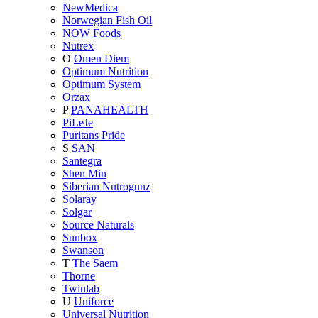
NewMedica
Norwegian Fish Oil
NOW Foods
Nutrex
O
Omen Diem
Optimum Nutrition
Optimum System
Orzax
P
PANAHEALTH
PiLeJe
Puritans Pride
S
SAN
Santegra
Shen Min
Siberian Nutrogunz
Solaray
Solgar
Source Naturals
Sunbox
Swanson
T
The Saem
Thorne
Twinlab
U
Uniforce
Universal Nutrition