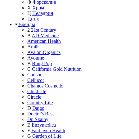
Ф
Форсколин
Х
Хром
Ц
Целадрин
Цинк
Бренды
2
21st Century
A
AD Medicine
American Health
Amill
Avalon Organics
Ayoume
B
Bling Pop
C
California Gold Nutrition
Carlson
Cellucor
Chamos Cosmetic
ChildLife
Ciracle
Country Life
D
Daigo
Doctor's Best
Dr. Skalny
E
Enzymedica
F
Fairhaven Health
G
Garden of Life