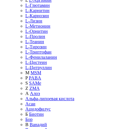
L
L-Аргинин
L-Глютамин
L-Карнитин
L-Карнозин
L-Лизин
L-Метионин
L-Орнитин
L-Пролин
L-Теанин
L-Тирозин
L-Триптофан
L-Фенилаланин
L-Цистеин
L-Цитруллин
M
MSM
P
PABA
S
SAMe
Z
ZMA
А
Алоэ
Альфа-липоевая кислота
Асаи
Ацидофилус
Б
Биотин
Бор
В
Ванадий