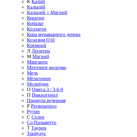
К
Калий
Кальций
Кальций + Магний
Кератин
Кобальт
Коллаген
Кора муравьиного дерева
Коэнзим Q10
Кремний
Л
Лецитин
М
Магний
Марганец
Маточное молочко
Медь
Мелатонин
Молибден
О
Омега-3 / 3-6-9
П
Пикногенол
Примула вечерняя
Р
Ресвератрол
Рутин
С
Селен
Со Пальметто
Т
Таурин
Трибулус