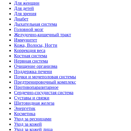
Для женщин
Для детей
Для зрения
Диабет
Дыхательная система
Головной мозг
Желудочно-кишечный тракт
Иммунитет
Кожа, Волосы, Ногти
Коррекция веса
Костная система
Нервная система
Очищение организма
Поддержка печени
Почки и мочеполовая системы
Предтренировочный комплекс
Противопаразитарное
Сердечно-сосудистая система
Суставы и связки
Щитовидная железа
Энергетик
Косметика
Уход за ресницами
Уход за кожей
Уход за кожей лица