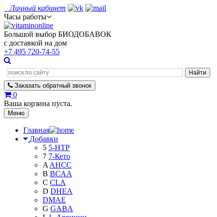
Личный кабинет
Часы работы
Большой выбор БИОДОБАВОК
с доставкой на дом
+7 495
720-74-55
Заказать
обратный
звонок
0
Ваша корзина пуста.
Меню
Главная
Добавки
5
5-HTP
7
7-Кето
A
AHCC
B
BCAA
C
CLA
D
DHEA
DMAE
G
GABA