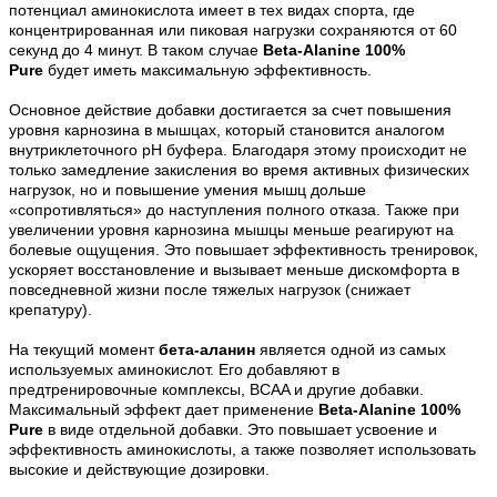
потенциал аминокислота имеет в тех видах спорта, где
концентрированная или пиковая нагрузки сохраняются от 60
секунд до 4 минут. В таком случае
Beta-Alanine 100%
Pure
будет иметь максимальную эффективность.
Основное действие добавки достигается за счет повышения
уровня карнозина в мышцах, который становится аналогом
внутриклеточного pH буфера. Благодаря этому происходит не
только замедление закисления во время активных физических
нагрузок, но и повышение умения мышц дольше
«сопротивляться» до наступления полного отказа. Также при
увеличении уровня карнозина мышцы меньше реагируют на
болевые ощущения. Это повышает эффективность тренировок,
ускоряет восстановление и вызывает меньше дискомфорта в
повседневной жизни после тяжелых нагрузок (снижает
крепатуру).
На текущий момент
бета-аланин
является одной из самых
используемых аминокислот. Его добавляют в
предтренировочные комплексы, BCAA и другие добавки.
Максимальный эффект дает применение
Beta-Alanine 100%
Pure
в виде отдельной добавки. Это повышает усвоение и
эффективность аминокислоты, а также позволяет использовать
высокие и действующие дозировки.