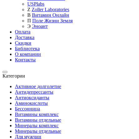
USPlabs
Z
Zoller Laboratories
В
Витамин Онлайн
П
Поле Жизни Земля
Э
Эноант
Оплата
Доставка
Скидки
Библиотека
О компании
Контакты
Категории
Категории
Активное долголетие
Антидепрессанты
Антиоксиданты
Аминокислоты
Бессонница
Витамины комплекс
Витамины отдельные
Минералы комплекс
Минералы отдельные
Для мужчин