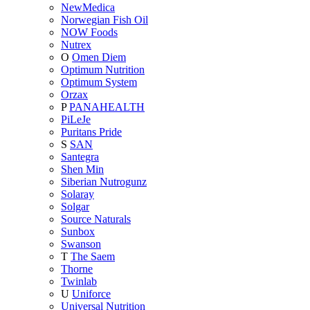
NewMedica
Norwegian Fish Oil
NOW Foods
Nutrex
O
Omen Diem
Optimum Nutrition
Optimum System
Orzax
P
PANAHEALTH
PiLeJe
Puritans Pride
S
SAN
Santegra
Shen Min
Siberian Nutrogunz
Solaray
Solgar
Source Naturals
Sunbox
Swanson
T
The Saem
Thorne
Twinlab
U
Uniforce
Universal Nutrition