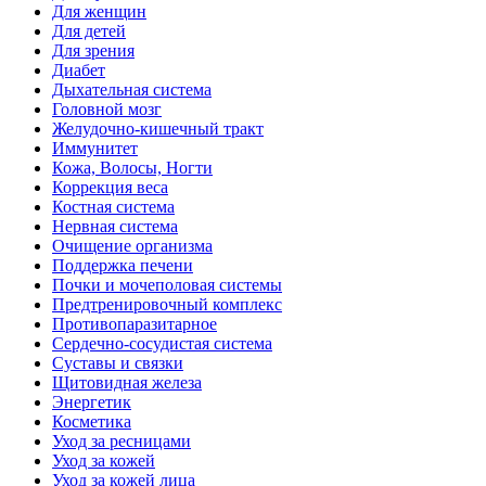
Для женщин
Для детей
Для зрения
Диабет
Дыхательная система
Головной мозг
Желудочно-кишечный тракт
Иммунитет
Кожа, Волосы, Ногти
Коррекция веса
Костная система
Нервная система
Очищение организма
Поддержка печени
Почки и мочеполовая системы
Предтренировочный комплекс
Противопаразитарное
Сердечно-сосудистая система
Суставы и связки
Щитовидная железа
Энергетик
Косметика
Уход за ресницами
Уход за кожей
Уход за кожей лица