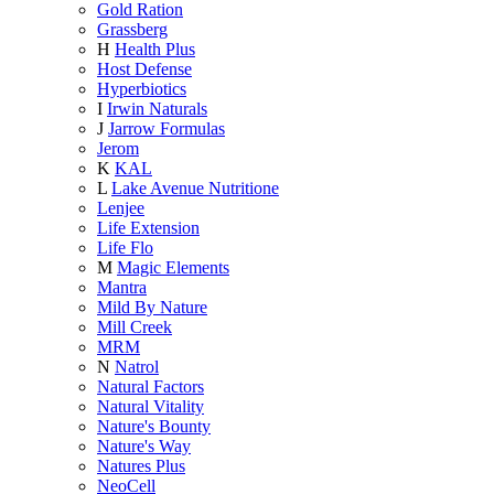
Gold Ration
Grassberg
H
Health Plus
Host Defense
Hyperbiotics
I
Irwin Naturals
J
Jarrow Formulas
Jerom
K
KAL
L
Lake Avenue Nutritione
Lenjee
Life Extension
Life Flo
M
Magic Elements
Mantra
Mild By Nature
Mill Creek
MRM
N
Natrol
Natural Factors
Natural Vitality
Nature's Bounty
Nature's Way
Natures Plus
NeoCell