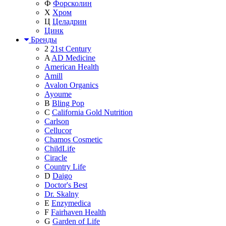
Ф
Форсколин
Х
Хром
Ц
Целадрин
Цинк
Бренды
2
21st Century
A
AD Medicine
American Health
Amill
Avalon Organics
Ayoume
B
Bling Pop
C
California Gold Nutrition
Carlson
Cellucor
Chamos Cosmetic
ChildLife
Ciracle
Country Life
D
Daigo
Doctor's Best
Dr. Skalny
E
Enzymedica
F
Fairhaven Health
G
Garden of Life