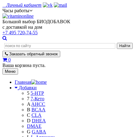
Личный кабинет
Часы работы
Большой выбор БИОДОБАВОК
с доставкой на дом
+7 495
720-74-55
Заказать
обратный
звонок
0
Ваша корзина пуста.
Меню
Главная
Добавки
5
5-HTP
7
7-Кето
A
AHCC
B
BCAA
C
CLA
D
DHEA
DMAE
G
GABA