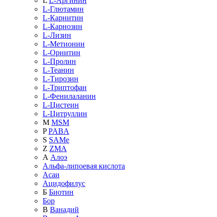
L
L-Аргинин
L-Глютамин
L-Карнитин
L-Карнозин
L-Лизин
L-Метионин
L-Орнитин
L-Пролин
L-Теанин
L-Тирозин
L-Триптофан
L-Фенилаланин
L-Цистеин
L-Цитруллин
M
MSM
P
PABA
S
SAMe
Z
ZMA
А
Алоэ
Альфа-липоевая кислота
Асаи
Ацидофилус
Б
Биотин
Бор
В
Ванадий