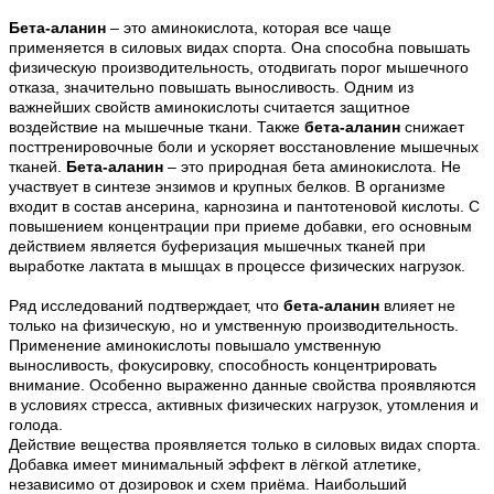
Бета-аланин
– это аминокислота, которая все чаще
применяется в силовых видах спорта. Она способна повышать
физическую производительность, отодвигать порог мышечного
отказа, значительно повышать выносливость. Одним из
важнейших свойств аминокислоты считается защитное
воздействие на мышечные ткани. Также
бета-аланин
снижает
посттренировочные боли и ускоряет восстановление мышечных
тканей.
Бета-аланин
– это природная бета аминокислота. Не
участвует в синтезе энзимов и крупных белков. В организме
входит в состав ансерина, карнозина и пантотеновой кислоты. С
повышением концентрации при приеме добавки, его основным
действием является буферизация мышечных тканей при
выработке лактата в мышцах в процессе физических нагрузок.
Ряд исследований подтверждает, что
бета-аланин
влияет не
только на физическую, но и умственную производительность.
Применение аминокислоты повышало умственную
выносливость, фокусировку, способность концентрировать
внимание. Особенно выраженно данные свойства проявляются
в условиях стресса, активных физических нагрузок, утомления и
голода.
Действие вещества проявляется только в силовых видах спорта.
Добавка имеет минимальный эффект в лёгкой атлетике,
независимо от дозировок и схем приёма. Наибольший