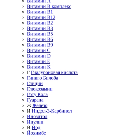
Витамин A
Витамин B комплекс
Витамин B1
Витамин B12
Витамин B2
Витамин B3
Витамин B5
Витамин B6
Витамин B9
Витамин C
Витамин D
Витамин E
Витамин K
Г
Гиалуроновая кислота
Гинкго Билоба
Глицин
Глюкозамин
Готу Кола
Гуарана
Ж
Железо
И
Индол-3-Карбинол
Инозитол
Инулин
Й
Йод
Йохимбе