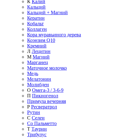
К
Калий
Кальций
Кальций + Магний
Кератин
Кобальт
Коллаген
Кора муравьиного дерева
Коэнзим Q10
Кремний
Л
Лецитин
М
Магний
Марганец
Маточное молочко
Медь
Мелатонин
Молибден
О
Омега-3 / 3-6-9
П
Пикногенол
Примула вечерняя
Р
Ресвератрол
Рутин
С
Селен
Со Пальметто
Т
Таурин
Трибулус