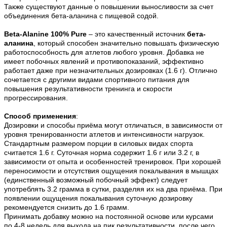
Также существуют данные о повышении выносливости за счет
объединения бета-аланина с пищевой содой.
Beta-Alanine 100% Pure
– это качественный источник
бета-
аланина
, который способен значительно повышать физическую
работоспособность для атлетов любого уровня. Добавка не
имеет побочных явлений и противопоказаний, эффективно
работает даже при незначительных дозировках (1.6 г). Отлично
сочетается с другими видами спортивного питания для
повышения результативности тренинга и скорости
прогрессирования.
Способ применения
:
Дозировки и способы приёма могут отличаться, в зависимости от
уровня тренированности атлетов и интенсивности нагрузок.
Стандартным размером порции в силовых видах спорта
считается 1.6 г. Суточная норма содержит 1.6 г или 3.2 г, в
зависимости от опыта и особенностей тренировок. При хорошей
переносимости и отсутствия ощущения покалывания в мышцах
(единственный возможный побочный эффект) следует
употреблять 3.2 грамма в сутки, разделяя их на два приёма. При
появлении ощущения покалывания суточную дозировку
рекомендуется снизить до 1.6 грамм.
Принимать добавку можно на постоянной основе или курсами
по 4-8 недель для выхода на пик результативности, после чего