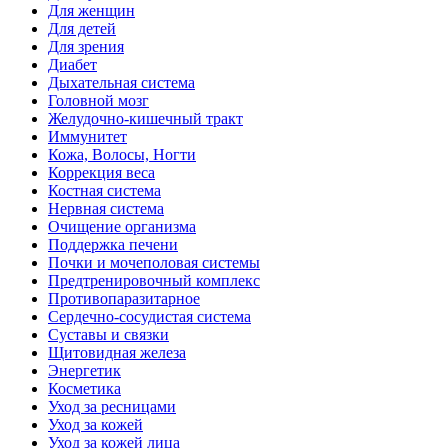
Для женщин
Для детей
Для зрения
Диабет
Дыхательная система
Головной мозг
Желудочно-кишечный тракт
Иммунитет
Кожа, Волосы, Ногти
Коррекция веса
Костная система
Нервная система
Очищение организма
Поддержка печени
Почки и мочеполовая системы
Предтренировочный комплекс
Противопаразитарное
Сердечно-сосудистая система
Суставы и связки
Щитовидная железа
Энергетик
Косметика
Уход за ресницами
Уход за кожей
Уход за кожей лица