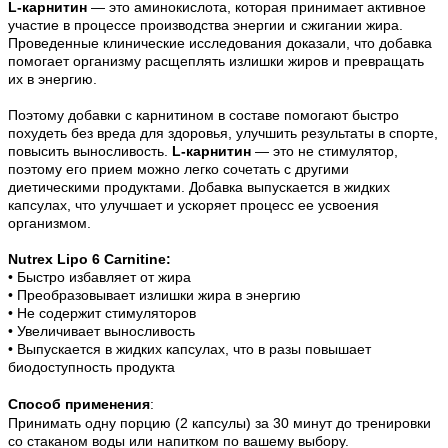
L-карнитин
— это аминокислота, которая принимает активное
участие в процессе производства энергии и сжигании жира.
Проведенные клинические исследования доказали, что добавка
помогает организму расщеплять излишки жиров и превращать
их в энергию.
Поэтому добавки с карнитином в составе помогают быстро
похудеть без вреда для здоровья, улучшить результаты в спорте,
повысить выносливость.
L-карнитин
— это не стимулятор,
поэтому его прием можно легко сочетать с другими
диетическими продуктами. Добавка выпускается в жидких
капсулах, что улучшает и ускоряет процесс ее усвоения
организмом.
Nutrex Lipo 6 Carnitine:
• Б
ыстро избавляет от жира
• П
реобразовывает излишки жира в энергию
• Н
е содержит стимуляторов
• У
величивает выносливость
• В
ыпускается в жидких капсулах, что в разы повышает
биодоступность продукта
Способ применения
:
Принимать одну порцию (2 капсулы) за 30 минут до тренировки
со стаканом воды или напитком по вашему выбору.