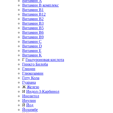
Витамин A
Витамин B комплекс
Витамин B1
Витамин B12
Витамин B2
Витамин B3
Витамин B5
Витамин B6
Витамин B9
Витамин C
Витамин D
Витамин E
Витамин K
Г
Гиалуроновая кислота
Гинкго Билоба
Глицин
Глюкозамин
Готу Кола
Гуарана
Ж
Железо
И
Индол-3-Карбинол
Инозитол
Инулин
Й
Йод
Йохимбе