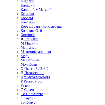
К
Калий
Кальций
Кальций + Магний
Кератин
Кобальт
Коллаген
Кора муравьиного дерева
Коэнзим Q10
Кремний
Л
Лецитин
М
Магний
Марганец
Маточное молочко
Медь
Мелатонин
Молибден
О
Омега-3 / 3-6-9
П
Пикногенол
Примула вечерняя
Р
Ресвератрол
Рутин
С
Селен
Со Пальметто
Т
Таурин
Трибулус