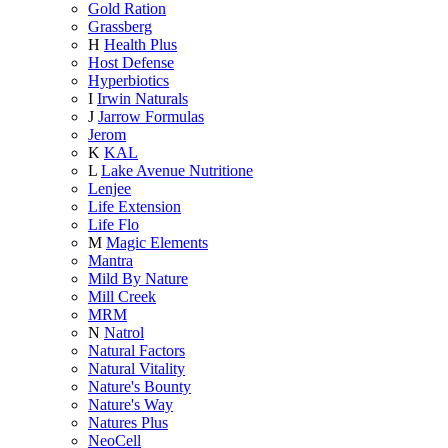
Gold Ration
Grassberg
H
Health Plus
Host Defense
Hyperbiotics
I
Irwin Naturals
J
Jarrow Formulas
Jerom
K
KAL
L
Lake Avenue Nutritione
Lenjee
Life Extension
Life Flo
M
Magic Elements
Mantra
Mild By Nature
Mill Creek
MRM
N
Natrol
Natural Factors
Natural Vitality
Nature's Bounty
Nature's Way
Natures Plus
NeoCell