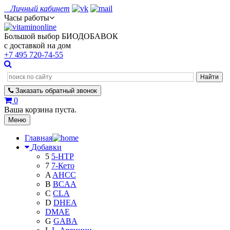
Личный кабинет
Часы работы
Большой выбор БИОДОБАВОК
с доставкой на дом
+7 495
720-74-55
Заказать
обратный
звонок
0
Ваша корзина пуста.
Меню
Главная
Добавки
5
5-HTP
7
7-Кето
A
AHCC
B
BCAA
C
CLA
D
DHEA
DMAE
G
GABA