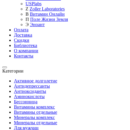
USPlabs
Z
Zoller Laboratories
В
Витамин Онлайн
П
Поле Жизни Земля
Э
Эноант
Оплата
Доставка
Скидки
Библиотека
О компании
Контакты
Категории
Категории
Активное долголетие
Антидепрессанты
Антиоксиданты
Аминокислоты
Бессонница
Витамины комплекс
Витамины отдельные
Минералы комплекс
Минералы отдельные
Для мужчин