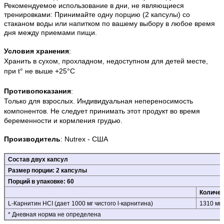
Рекомендуемое использование в дни, не являющиеся
тренировками: Принимайте одну порцию (2 капсулы) со
стаканом воды или напитком по вашему выбору в любое время
дня между приемами пищи.
Условия хранения
:
Хранить в сухом, прохладном, недоступном для детей месте,
при t° не выше +25°С
Противопоказания
:
Только для взрослых. Индивидуальная непереносимость
компонентов.
Не следует принимать этот продукт во время
беременности и кормления грудью.
Производитель
:
Nutrex
- США
Состав двух капсул
Размер порции: 2 капсулы
Порций в упаковке: 60
Количес
L-Карнитин HCI (дает 1000 мг чистого l-карнитина)
1310 мг
* Дневная норма не определена