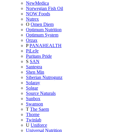
NewMedica
Norwegian Fish Oil
NOW Foods
Nutrex
O
Omen Diem
Optimum Nutrition
Optimum System
Orzax
P
PANAHEALTH
PiLeJe
Puritans Pride
S
SAN
Santegra
Shen Min
Siberian Nutrogunz
Solaray
Solgar
Source Naturals
Sunbox
Swanson
T
The Saem
Thorne
Twinlab
U
Uniforce
Universal Nutrition