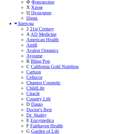
Ф
Форсколин
Х
Хром
Ц
Целадрин
Цинк
Бренды
2
21st Century
A
AD Medicine
American Health
Amill
Avalon Organics
Ayoume
B
Bling Pop
C
California Gold Nutrition
Carlson
Cellucor
Chamos Cosmetic
ChildLife
Ciracle
Country Life
D
Daigo
Doctor's Best
Dr. Skalny
E
Enzymedica
F
Fairhaven Health
G
Garden of Life