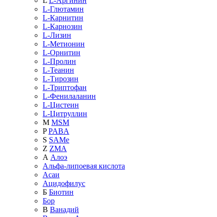
L
L-Аргинин
L-Глютамин
L-Карнитин
L-Карнозин
L-Лизин
L-Метионин
L-Орнитин
L-Пролин
L-Теанин
L-Тирозин
L-Триптофан
L-Фенилаланин
L-Цистеин
L-Цитруллин
M
MSM
P
PABA
S
SAMe
Z
ZMA
А
Алоэ
Альфа-липоевая кислота
Асаи
Ацидофилус
Б
Биотин
Бор
В
Ванадий