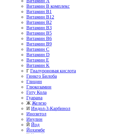
Витамин A
Витамин B комплекс
Витамин B1
Витамин B12
Витамин B2
Витамин B3
Витамин B5
Витамин B6
Витамин B9
Витамин C
Витамин D
Витамин E
Витамин K
Г
Гиалуроновая кислота
Гинкго Билоба
Глицин
Глюкозамин
Готу Кола
Гуарана
Ж
Железо
И
Индол-3-Карбинол
Инозитол
Инулин
Й
Йод
Йохимбе