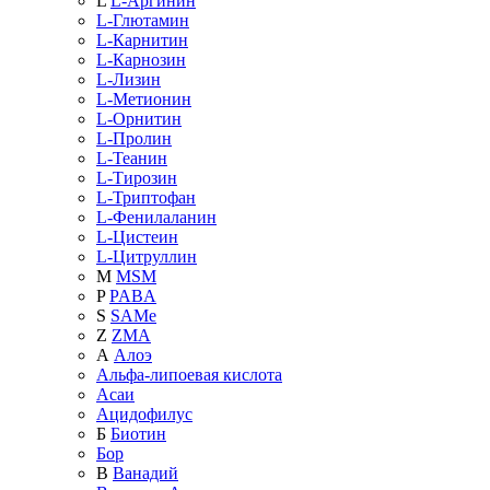
L
L-Аргинин
L-Глютамин
L-Карнитин
L-Карнозин
L-Лизин
L-Метионин
L-Орнитин
L-Пролин
L-Теанин
L-Тирозин
L-Триптофан
L-Фенилаланин
L-Цистеин
L-Цитруллин
M
MSM
P
PABA
S
SAMe
Z
ZMA
А
Алоэ
Альфа-липоевая кислота
Асаи
Ацидофилус
Б
Биотин
Бор
В
Ванадий