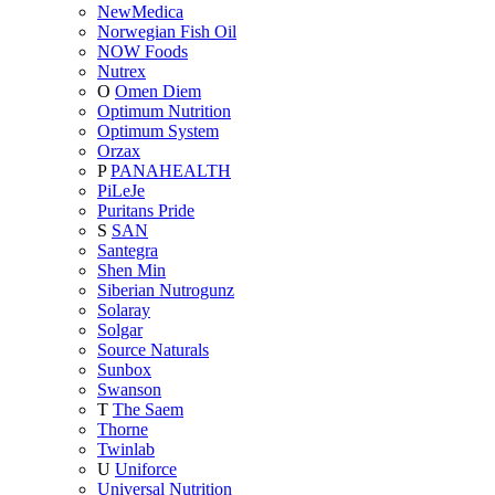
NewMedica
Norwegian Fish Oil
NOW Foods
Nutrex
O
Omen Diem
Optimum Nutrition
Optimum System
Orzax
P
PANAHEALTH
PiLeJe
Puritans Pride
S
SAN
Santegra
Shen Min
Siberian Nutrogunz
Solaray
Solgar
Source Naturals
Sunbox
Swanson
T
The Saem
Thorne
Twinlab
U
Uniforce
Universal Nutrition