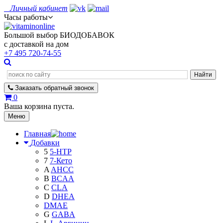
Личный кабинет
Часы работы
Большой выбор БИОДОБАВОК
с доставкой на дом
+7 495
720-74-55
Заказать
обратный
звонок
0
Ваша корзина пуста.
Меню
Главная
Добавки
5
5-HTP
7
7-Кето
A
AHCC
B
BCAA
C
CLA
D
DHEA
DMAE
G
GABA