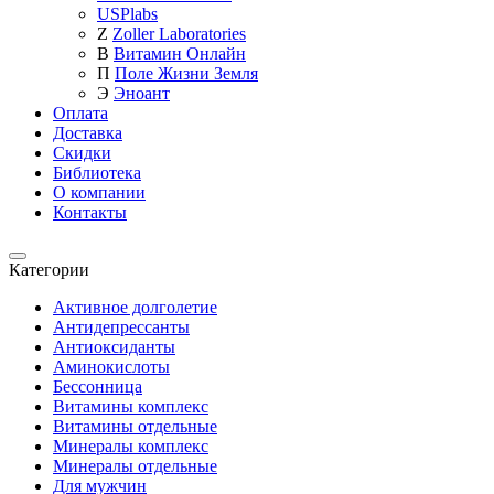
USPlabs
Z
Zoller Laboratories
В
Витамин Онлайн
П
Поле Жизни Земля
Э
Эноант
Оплата
Доставка
Скидки
Библиотека
О компании
Контакты
Категории
Категории
Активное долголетие
Антидепрессанты
Антиоксиданты
Аминокислоты
Бессонница
Витамины комплекс
Витамины отдельные
Минералы комплекс
Минералы отдельные
Для мужчин