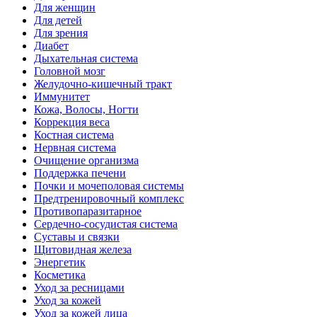
Для женщин
Для детей
Для зрения
Диабет
Дыхательная система
Головной мозг
Желудочно-кишечный тракт
Иммунитет
Кожа, Волосы, Ногти
Коррекция веса
Костная система
Нервная система
Очищение организма
Поддержка печени
Почки и мочеполовая системы
Предтренировочный комплекс
Противопаразитарное
Сердечно-сосудистая система
Суставы и связки
Щитовидная железа
Энергетик
Косметика
Уход за ресницами
Уход за кожей
Уход за кожей лица