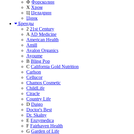
Ф
Форсколин
Х
Хром
Ц
Целадрин
Цинк
Бренды
2
21st Century
A
AD Medicine
American Health
Amill
Avalon Organics
Ayoume
B
Bling Pop
C
California Gold Nutrition
Carlson
Cellucor
Chamos Cosmetic
ChildLife
Ciracle
Country Life
D
Daigo
Doctor's Best
Dr. Skalny
E
Enzymedica
F
Fairhaven Health
G
Garden of Life