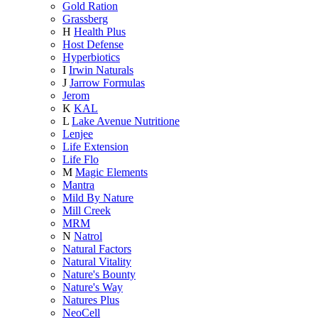
Gold Ration
Grassberg
H
Health Plus
Host Defense
Hyperbiotics
I
Irwin Naturals
J
Jarrow Formulas
Jerom
K
KAL
L
Lake Avenue Nutritione
Lenjee
Life Extension
Life Flo
M
Magic Elements
Mantra
Mild By Nature
Mill Creek
MRM
N
Natrol
Natural Factors
Natural Vitality
Nature's Bounty
Nature's Way
Natures Plus
NeoCell