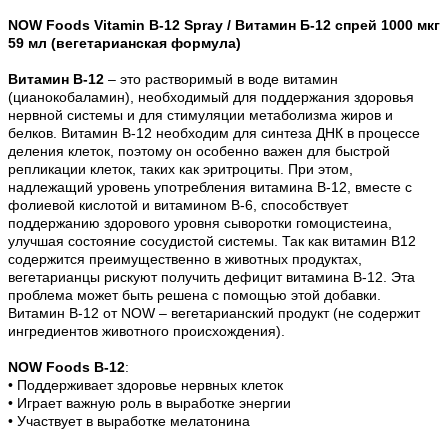
NOW Foods Vitamin B-12 Spray /
Витамин Б-12 спрей 1000 мкг
59 мл (вегетарианская формула)
Витамин B-12
– это растворимый в воде витамин
(цианокобаламин), необходимый для поддержания здоровья
нервной системы и для стимуляции метаболизма жиров и
белков. Витамин B-12 необходим для синтеза ДНК в процессе
деления клеток, поэтому он особенно важен для быстрой
репликации клеток, таких как эритроциты. При этом,
надлежащий уровень употребления витамина В-12, вместе с
фолиевой кислотой и витамином B-6, способствует
поддержанию здорового уровня сыворотки гомоцистеина,
улучшая состояние сосудистой системы. Так как витамин В12
содержится преимущественно в животных продуктах,
вегетарианцы рискуют получить дефицит витамина B-12. Эта
проблема может быть решена с помощью этой добавки.
Витамин B-12 от NOW – вегетарианский продукт (не содержит
ингредиентов животного происхождения).
NOW Foods B-12
:
• Поддерживает здоровье нервных клеток
• Играет важную роль в выработке энергии
• Участвует в выработке мелатонина