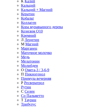
К
Калий
Кальций
Кальций + Магний
Кератин
Кобальт
Коллаген
Кора муравьиного дерева
Коэнзим Q10
Кремний
Л
Лецитин
М
Магний
Марганец
Маточное молочко
Медь
Мелатонин
Молибден
О
Омега-3 / 3-6-9
П
Пикногенол
Примула вечерняя
Р
Ресвератрол
Рутин
С
Селен
Со Пальметто
Т
Таурин
Трибулус