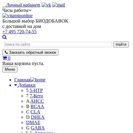
Личный кабинет
Часы работы
Большой выбор БИОДОБАВОК
с доставкой на дом
+7 495
720-74-55
Заказать
обратный
звонок
0
Ваша корзина пуста.
Меню
Главная
Добавки
5
5-HTP
7
7-Кето
A
AHCC
B
BCAA
C
CLA
D
DHEA
DMAE
G
GABA