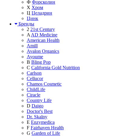
Ф
Форсколин
Х
Хром
Ц
Целадрин
Цинк
Бренды
2
21st Century
A
AD Medicine
American Health
Amill
Avalon Organics
Ayoume
B
Bling Pop
C
California Gold Nutrition
Carlson
Cellucor
Chamos Cosmetic
ChildLife
Ciracle
Country Life
D
Daigo
Doctor's Best
Dr. Skalny
E
Enzymedica
F
Fairhaven Health
G
Garden of Life