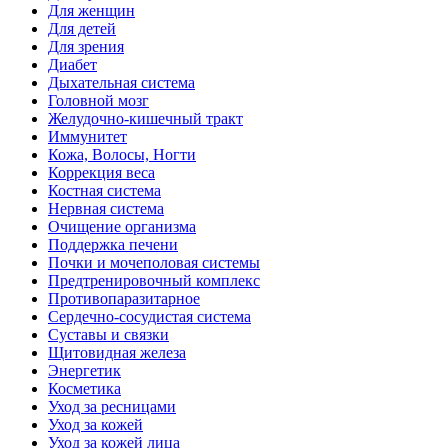
Для женщин
Для детей
Для зрения
Диабет
Дыхательная система
Головной мозг
Желудочно-кишечный тракт
Иммунитет
Кожа, Волосы, Ногти
Коррекция веса
Костная система
Нервная система
Очищение организма
Поддержка печени
Почки и мочеполовая системы
Предтренировочный комплекс
Противопаразитарное
Сердечно-сосудистая система
Суставы и связки
Щитовидная железа
Энергетик
Косметика
Уход за ресницами
Уход за кожей
Уход за кожей лица