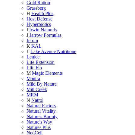
Gold Ration
Grassberg
H
Health Plus
Host Defense
Hyperbiotics
I
Irwin Naturals
J
Jarrow Formulas
Jerom
K
KAL
L
Lake Avenue Nutritione
Lenjee
Life Extension
Life Flo
M
Magic Elements
Mantra
Mild By Nature
Mill Creek
MRM
N
Natrol
Natural Factors
Natural Vitality
Nature's Bounty
Nature's Way
Natures Plus
NeoCell