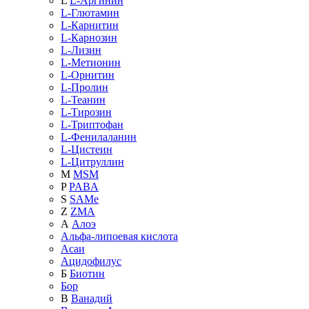
L
L-Аргинин
L-Глютамин
L-Карнитин
L-Карнозин
L-Лизин
L-Метионин
L-Орнитин
L-Пролин
L-Теанин
L-Тирозин
L-Триптофан
L-Фенилаланин
L-Цистеин
L-Цитруллин
M
MSM
P
PABA
S
SAMe
Z
ZMA
А
Алоэ
Альфа-липоевая кислота
Асаи
Ацидофилус
Б
Биотин
Бор
В
Ванадий