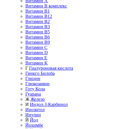
Витамин A
Витамин B комплекс
Витамин B1
Витамин B12
Витамин B2
Витамин B3
Витамин B5
Витамин B6
Витамин B9
Витамин C
Витамин D
Витамин E
Витамин K
Г
Гиалуроновая кислота
Гинкго Билоба
Глицин
Глюкозамин
Готу Кола
Гуарана
Ж
Железо
И
Индол-3-Карбинол
Инозитол
Инулин
Й
Йод
Йохимбе