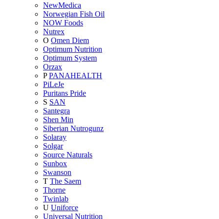
NewMedica
Norwegian Fish Oil
NOW Foods
Nutrex
O
Omen Diem
Optimum Nutrition
Optimum System
Orzax
P
PANAHEALTH
PiLeJe
Puritans Pride
S
SAN
Santegra
Shen Min
Siberian Nutrogunz
Solaray
Solgar
Source Naturals
Sunbox
Swanson
T
The Saem
Thorne
Twinlab
U
Uniforce
Universal Nutrition