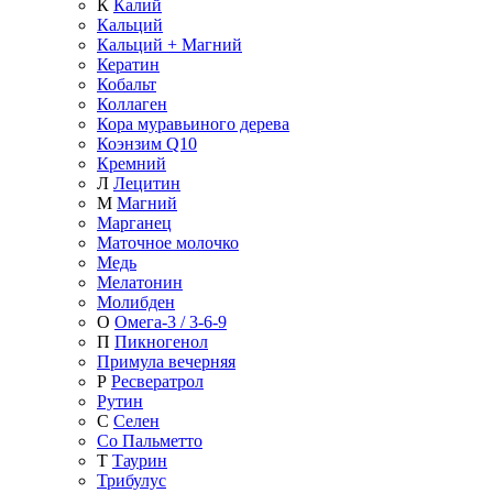
К
Калий
Кальций
Кальций + Магний
Кератин
Кобальт
Коллаген
Кора муравьиного дерева
Коэнзим Q10
Кремний
Л
Лецитин
М
Магний
Марганец
Маточное молочко
Медь
Мелатонин
Молибден
О
Омега-3 / 3-6-9
П
Пикногенол
Примула вечерняя
Р
Ресвератрол
Рутин
С
Селен
Со Пальметто
Т
Таурин
Трибулус