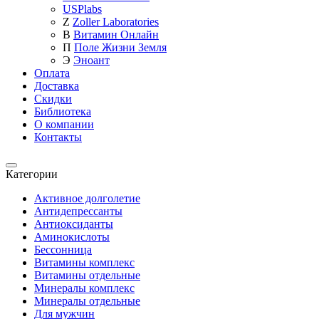
USPlabs
Z
Zoller Laboratories
В
Витамин Онлайн
П
Поле Жизни Земля
Э
Эноант
Оплата
Доставка
Скидки
Библиотека
О компании
Контакты
Категории
Категории
Активное долголетие
Антидепрессанты
Антиоксиданты
Аминокислоты
Бессонница
Витамины комплекс
Витамины отдельные
Минералы комплекс
Минералы отдельные
Для мужчин