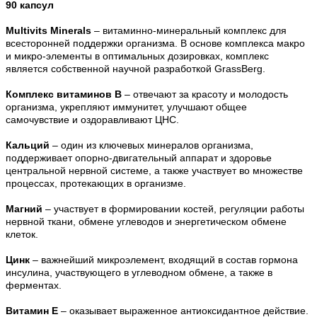
90 капсул
Multivits Minerals
– витаминно-минеральный комплекс для
всесторонней поддержки организма. В основе комплекса макро
и микро-элементы в оптимальных дозировках, комплекс
является собственной научной разработкой GrassBerg.
Комплекс витаминов B
– отвечают за красоту и молодость
организма, укрепляют иммунитет, улучшают общее
самочувствие и оздоравливают ЦНС.
Кальций
– один из ключевых минералов организма,
поддерживает опорно-двигательный аппарат и здоровье
центральной нервной системе, а также участвует во множестве
процессах, протекающих в организме.
Магний
– участвует в формировании костей, регуляции работы
нервной ткани, обмене углеводов и энергетическом обмене
клеток.
Цинк
– важнейший микроэлемент, входящий в состав гормона
инсулина, участвующего в углеводном обмене, а также в
ферментах.
Витамин Е
– оказывает выраженное антиоксидантное действие.