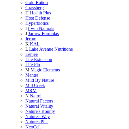
Gold Ration
Grassberg
H
Health Plus
Host Defense
Hyperbiotics
I
Irwin Naturals
J
Jarrow Formulas
Jerom
K
KAL
L
Lake Avenue Nutritione
Lenjee
Life Extension
Life Flo
M
Magic Elements
Mantra
Mild By Nature
Mill Creek
MRM
N
Natrol
Natural Factors
Natural Vitality
Nature's Bounty
Nature's Way
Natures Plus
NeoCell