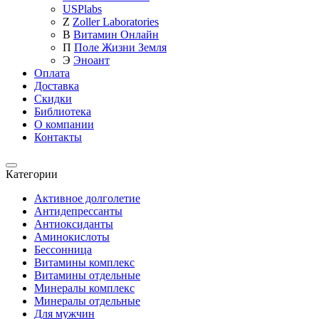
USPlabs
Z
Zoller Laboratories
В
Витамин Онлайн
П
Поле Жизни Земля
Э
Эноант
Оплата
Доставка
Скидки
Библиотека
О компании
Контакты
Категории
Категории
Активное долголетие
Антидепрессанты
Антиоксиданты
Аминокислоты
Бессонница
Витамины комплекс
Витамины отдельные
Минералы комплекс
Минералы отдельные
Для мужчин