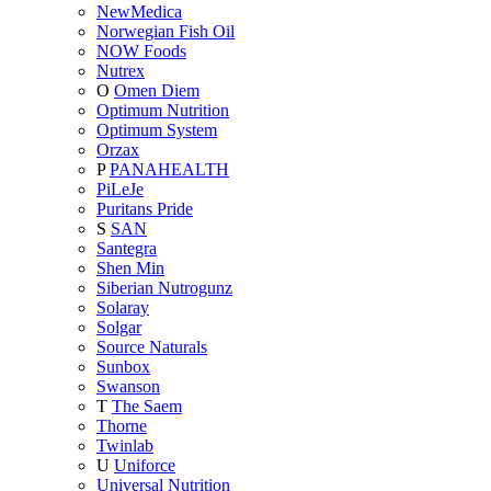
NewMedica
Norwegian Fish Oil
NOW Foods
Nutrex
O
Omen Diem
Optimum Nutrition
Optimum System
Orzax
P
PANAHEALTH
PiLeJe
Puritans Pride
S
SAN
Santegra
Shen Min
Siberian Nutrogunz
Solaray
Solgar
Source Naturals
Sunbox
Swanson
T
The Saem
Thorne
Twinlab
U
Uniforce
Universal Nutrition