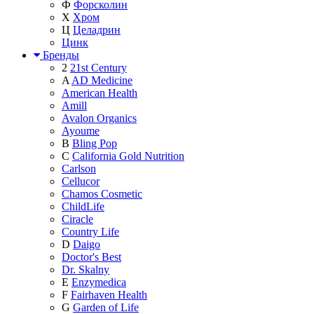
Ф
Форсколин
Х
Хром
Ц
Целадрин
Цинк
Бренды
2
21st Century
A
AD Medicine
American Health
Amill
Avalon Organics
Ayoume
B
Bling Pop
C
California Gold Nutrition
Carlson
Cellucor
Chamos Cosmetic
ChildLife
Ciracle
Country Life
D
Daigo
Doctor's Best
Dr. Skalny
E
Enzymedica
F
Fairhaven Health
G
Garden of Life