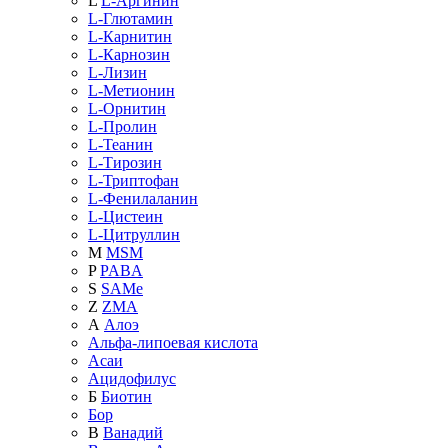
L
L-Аргинин
L-Глютамин
L-Карнитин
L-Карнозин
L-Лизин
L-Метионин
L-Орнитин
L-Пролин
L-Теанин
L-Тирозин
L-Триптофан
L-Фенилаланин
L-Цистеин
L-Цитруллин
M
MSM
P
PABA
S
SAMe
Z
ZMA
А
Алоэ
Альфа-липоевая кислота
Асаи
Ацидофилус
Б
Биотин
Бор
В
Ванадий