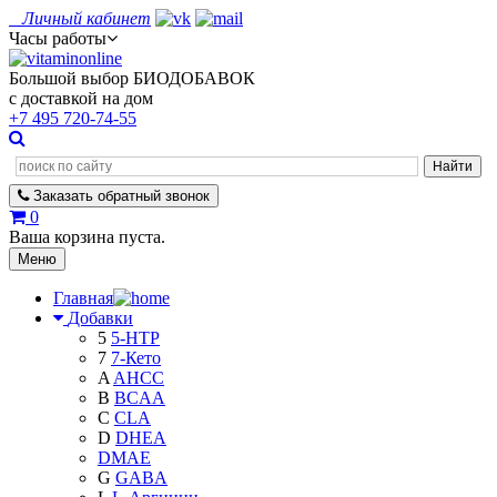
Личный кабинет
Часы работы
Большой выбор БИОДОБАВОК
с доставкой на дом
+7 495
720-74-55
Заказать
обратный
звонок
0
Ваша корзина пуста.
Меню
Главная
Добавки
5
5-HTP
7
7-Кето
A
AHCC
B
BCAA
C
CLA
D
DHEA
DMAE
G
GABA