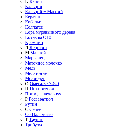
К
Калий
Кальций
Кальций + Магний
Кератин
Кобальт
Коллаген
Кора муравьиного дерева
Коэнзим Q10
Кремний
Л
Лецитин
М
Магний
Марганец
Маточное молочко
Медь
Мелатонин
Молибден
О
Омега-3 / 3-6-9
П
Пикногенол
Примула вечерняя
Р
Ресвератрол
Рутин
С
Селен
Со Пальметто
Т
Таурин
Трибулус