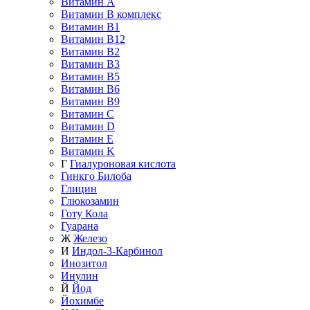
Витамин A
Витамин B комплекс
Витамин B1
Витамин B12
Витамин B2
Витамин B3
Витамин B5
Витамин B6
Витамин B9
Витамин C
Витамин D
Витамин E
Витамин K
Г
Гиалуроновая кислота
Гинкго Билоба
Глицин
Глюкозамин
Готу Кола
Гуарана
Ж
Железо
И
Индол-3-Карбинол
Инозитол
Инулин
Й
Йод
Йохимбе