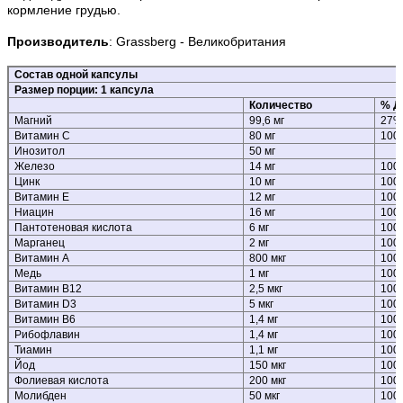
кормление грудью.
Производитель
:
Grassberg
- Великобритания
Состав одной капсулы
Размер порции: 1 капсула
Количество
% Дн
Магний
99,6 мг
27%
Витамин С
80 мг
100
Инозитол
50 мг
Железо
14 мг
100
Цинк
10 мг
100
Витамин Е
12 мг
100
Ниацин
16 мг
100
Пантотеновая кислота
6 мг
100
Марганец
2 мг
100
Витамин А
800 мкг
100
Медь
1 мг
100
Витамин B12
2,5 мкг
100
Витамин D3
5 мкг
100
Витамин B6
1,4 мг
100
Рибофлавин
1,4 мг
100
Тиамин
1,1 мг
100
Йод
150 мкг
100
Фолиевая кислота
200 мкг
100
Молибден
50 мкг
100