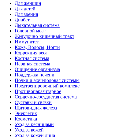
Для женщин
Для детей
Для зрения
Диабет
Дыхательная система
Головной мозг
Желудочно-кишечный тракт
Иммунитет
Кожа, Волосы, Ногти
Коррекция веса
Костная система
Нервная система
Очищение организма
Поддержка печени
Почки и мочеполовая системы
Предтренировочный комплекс
Противопаразитарное
Сердечно-сосудистая система
Суставы и связки
Щитовидная железа
Энергетик
Косметика
Уход за ресницами
Уход за кожей
Уход за кожей лица