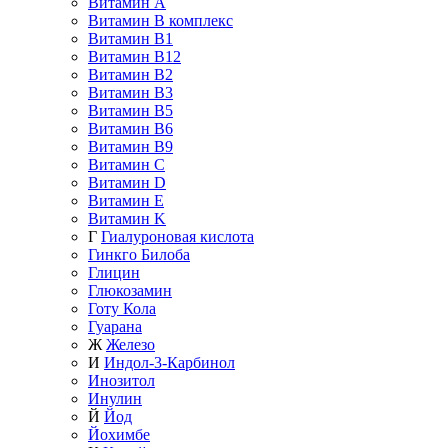
Витамин A
Витамин B комплекс
Витамин B1
Витамин B12
Витамин B2
Витамин B3
Витамин B5
Витамин B6
Витамин B9
Витамин C
Витамин D
Витамин E
Витамин K
Г
Гиалуроновая кислота
Гинкго Билоба
Глицин
Глюкозамин
Готу Кола
Гуарана
Ж
Железо
И
Индол-3-Карбинол
Инозитол
Инулин
Й
Йод
Йохимбе