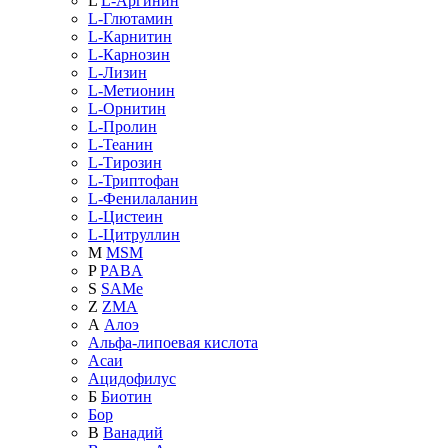
L
L-Аргинин
L-Глютамин
L-Карнитин
L-Карнозин
L-Лизин
L-Метионин
L-Орнитин
L-Пролин
L-Теанин
L-Тирозин
L-Триптофан
L-Фенилаланин
L-Цистеин
L-Цитруллин
M
MSM
P
PABA
S
SAMe
Z
ZMA
А
Алоэ
Альфа-липоевая кислота
Асаи
Ацидофилус
Б
Биотин
Бор
В
Ванадий