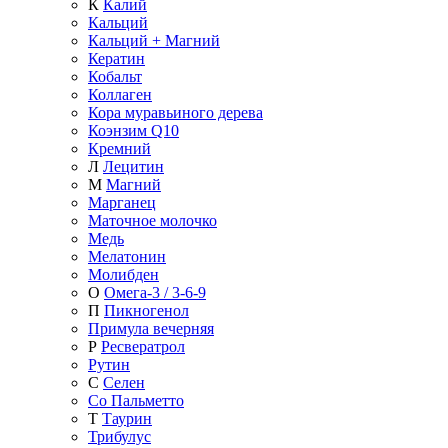
К
Калий
Кальций
Кальций + Магний
Кератин
Кобальт
Коллаген
Кора муравьиного дерева
Коэнзим Q10
Кремний
Л
Лецитин
М
Магний
Марганец
Маточное молочко
Медь
Мелатонин
Молибден
О
Омега-3 / 3-6-9
П
Пикногенол
Примула вечерняя
Р
Ресвератрол
Рутин
С
Селен
Со Пальметто
Т
Таурин
Трибулус