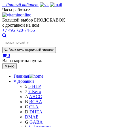
Личный кабинет
Часы работы
Большой выбор БИОДОБАВОК
с доставкой на дом
+7 495
720-74-55
Заказать
обратный
звонок
0
Ваша корзина пуста.
Меню
Главная
Добавки
5
5-HTP
7
7-Кето
A
AHCC
B
BCAA
C
CLA
D
DHEA
DMAE
G
GABA