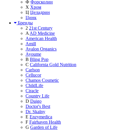
Ф
Форсколин
Х
Хром
Ц
Целадрин
Цинк
Бренды
2
21st Century
A
AD Medicine
American Health
Amill
Avalon Organics
Ayoume
B
Bling Pop
C
California Gold Nutrition
Carlson
Cellucor
Chamos Cosmetic
ChildLife
Ciracle
Country Life
D
Daigo
Doctor's Best
Dr. Skalny
E
Enzymedica
F
Fairhaven Health
G
Garden of Life