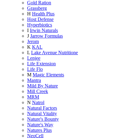
Gold Ration
Grassberg
H
Health Plus
Host Defense
Hyperbiotics
I
Irwin Naturals
J
Jarrow Formulas
Jerom
K
KAL
L
Lake Avenue Nutritione
Lenjee
Life Extension
Life Flo
M
Magic Elements
Mantra
Mild By Nature
Mill Creek
MRM
N
Natrol
Natural Factors
Natural Vitality
Nature's Bounty
Nature's Way
Natures Plus
NeoCell