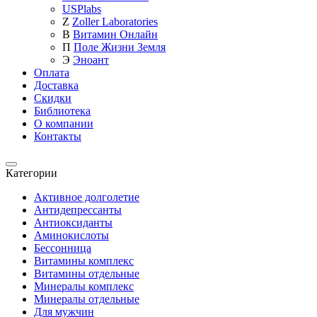
USPlabs
Z
Zoller Laboratories
В
Витамин Онлайн
П
Поле Жизни Земля
Э
Эноант
Оплата
Доставка
Скидки
Библиотека
О компании
Контакты
Категории
Категории
Активное долголетие
Антидепрессанты
Антиоксиданты
Аминокислоты
Бессонница
Витамины комплекс
Витамины отдельные
Минералы комплекс
Минералы отдельные
Для мужчин