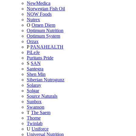
NewMedica
Norwegian Fish Oil
NOW Foods
Nutrex
O
Omen Diem
Optimum Nutrition
Optimum System
Orzax
P
PANAHEALTH
PiLeJe
Puritans Pride
S
SAN
Santegra
Shen Min
Siberian Nutrogunz
Solaray
Solgar
Source Naturals
Sunbox
Swanson
T
The Saem
Thorne
Twinlab
U
Uniforce
Universal Nutrition