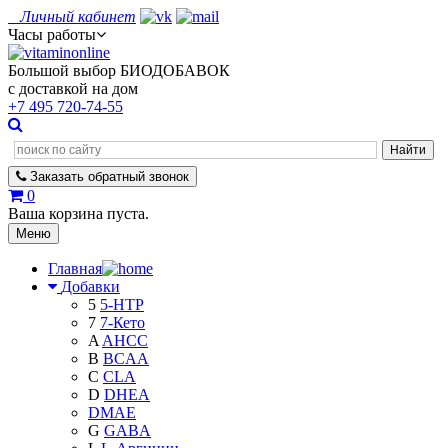
Личный кабинет
Часы работы
Большой выбор БИОДОБАВОК
с доставкой на дом
+7 495
720-74-55
Заказать
обратный
звонок
0
Ваша корзина пуста.
Меню
Главная
Добавки
5
5-HTP
7
7-Кето
A
AHCC
B
BCAA
C
CLA
D
DHEA
DMAE
G
GABA