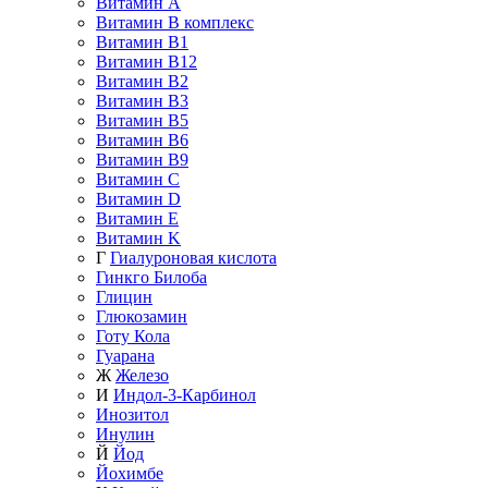
Витамин A
Витамин B комплекс
Витамин B1
Витамин B12
Витамин B2
Витамин B3
Витамин B5
Витамин B6
Витамин B9
Витамин C
Витамин D
Витамин E
Витамин K
Г
Гиалуроновая кислота
Гинкго Билоба
Глицин
Глюкозамин
Готу Кола
Гуарана
Ж
Железо
И
Индол-3-Карбинол
Инозитол
Инулин
Й
Йод
Йохимбе