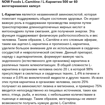
NOW Foods
L-Carnitine /
L-Карнитин
500 мг 60
вегетарианских капсул
L-Карнитин
является незаменимой аминокислотой, которая
помогает поддерживать общее состояние здоровья. Он играет
важную роль в поддержании производства энергии путем
транспортировки длинноцепочечных жирных кислот в
митохондриях путем сжигания, для получения энергии. Эта
функция поддерживает физическую работоспособность и вес
человека. Таким образом, L-Carnitine и его сложным эфирам,
таким как ацетил-L-карнитина и пропионил-L-карнитина,
уделили большое внимание для их использования в сердечно-
сосудистой и неврологической системе. Данный препарат,
наряду с ацилкарнитином, формирует важную часть
эндогенного (естественного для организма) карнитина в
различных тканях млекопитающих. В общей сложности L-
карнитина в организме человека около 20 г, в которой 98%
присутствует в скелетных и сердечных тканях, 1,4% в печени и
почках и 0,6% во внеклеточной жидкости и других тканях. Из всех
этих пулов карнитина в организме человека, около 25%
получают из аминокислот лизина и метионина, и примерно 75%
вводится непосредственно из пищевых источников, таких как
мясо, птица, рыба, и молока; с небольшими количествами в
пшенице и авокадо. Таким образом, вегетарианцы не имеют
возможности получить нужную долю L-Carnitine.