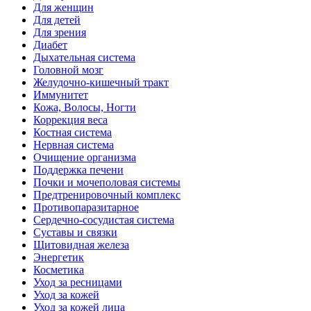
Для женщин
Для детей
Для зрения
Диабет
Дыхательная система
Головной мозг
Желудочно-кишечный тракт
Иммунитет
Кожа, Волосы, Ногти
Коррекция веса
Костная система
Нервная система
Очищение организма
Поддержка печени
Почки и мочеполовая системы
Предтренировочный комплекс
Противопаразитарное
Сердечно-сосудистая система
Суставы и связки
Щитовидная железа
Энергетик
Косметика
Уход за ресницами
Уход за кожей
Уход за кожей лица