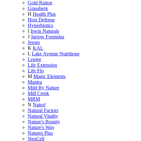
Gold Ration
Grassberg
H
Health Plus
Host Defense
Hyperbiotics
I
Irwin Naturals
J
Jarrow Formulas
Jerom
K
KAL
L
Lake Avenue Nutritione
Lenjee
Life Extension
Life Flo
M
Magic Elements
Mantra
Mild By Nature
Mill Creek
MRM
N
Natrol
Natural Factors
Natural Vitality
Nature's Bounty
Nature's Way
Natures Plus
NeoCell