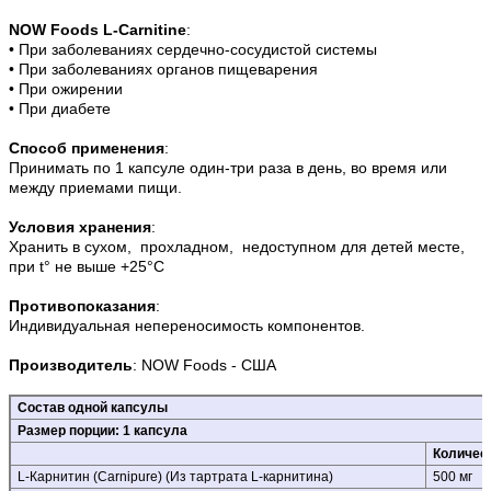
NOW Foods L-Carnitine
:
• При заболеваниях сердечно-сосудистой системы
• При заболеваниях органов пищеварения
• При ожирении
• При диабете
Способ применения
:
Принимать по 1 капсуле один-три раза в день, во время или
между приемами пищи.
Условия хранения
:
Хранить в сухом, прохладном, недоступном для детей месте,
при t° не выше +25°С
Противопоказания
:
Индивидуальная непереносимость компонентов.
Производитель
: NOW Foods - США
Состав одной капсулы
Размер порции: 1 капсула
Количес
L-Карнитин (Carnipure) (Из тартрата L-карнитина)
500 мг