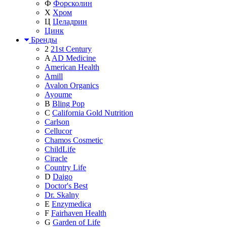
Ф
Форсколин
Х
Хром
Ц
Целадрин
Цинк
Бренды
2
21st Century
A
AD Medicine
American Health
Amill
Avalon Organics
Ayoume
B
Bling Pop
C
California Gold Nutrition
Carlson
Cellucor
Chamos Cosmetic
ChildLife
Ciracle
Country Life
D
Daigo
Doctor's Best
Dr. Skalny
E
Enzymedica
F
Fairhaven Health
G
Garden of Life