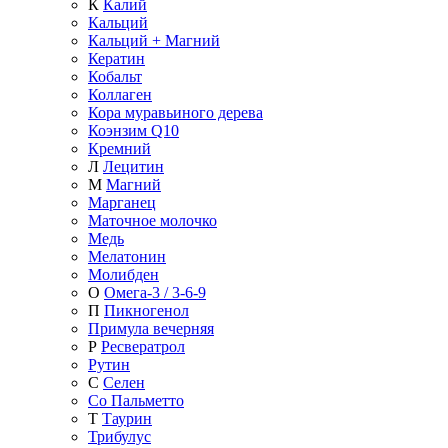
К
Калий
Кальций
Кальций + Магний
Кератин
Кобальт
Коллаген
Кора муравьиного дерева
Коэнзим Q10
Кремний
Л
Лецитин
М
Магний
Марганец
Маточное молочко
Медь
Мелатонин
Молибден
О
Омега-3 / 3-6-9
П
Пикногенол
Примула вечерняя
Р
Ресвератрол
Рутин
С
Селен
Со Пальметто
Т
Таурин
Трибулус