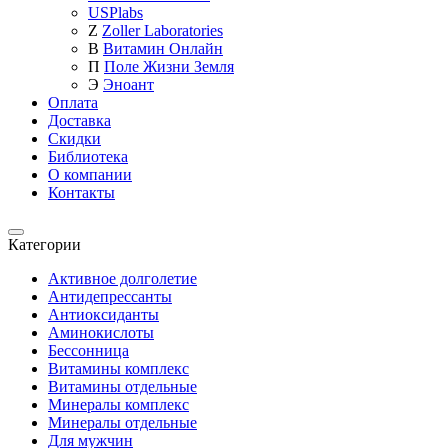
USPlabs
Z
Zoller Laboratories
В
Витамин Онлайн
П
Поле Жизни Земля
Э
Эноант
Оплата
Доставка
Скидки
Библиотека
О компании
Контакты
Категории
Категории
Активное долголетие
Антидепрессанты
Антиоксиданты
Аминокислоты
Бессонница
Витамины комплекс
Витамины отдельные
Минералы комплекс
Минералы отдельные
Для мужчин