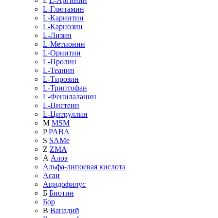
L
L-Аргинин
L-Глютамин
L-Карнитин
L-Карнозин
L-Лизин
L-Метионин
L-Орнитин
L-Пролин
L-Теанин
L-Тирозин
L-Триптофан
L-Фенилаланин
L-Цистеин
L-Цитруллин
M
MSM
P
PABA
S
SAMe
Z
ZMA
А
Алоэ
Альфа-липоевая кислота
Асаи
Ацидофилус
Б
Биотин
Бор
В
Ванадий