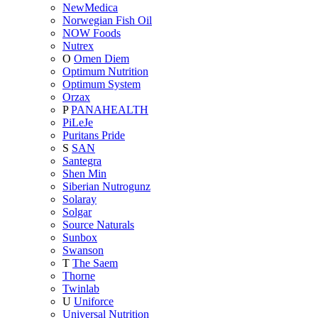
NewMedica
Norwegian Fish Oil
NOW Foods
Nutrex
O
Omen Diem
Optimum Nutrition
Optimum System
Orzax
P
PANAHEALTH
PiLeJe
Puritans Pride
S
SAN
Santegra
Shen Min
Siberian Nutrogunz
Solaray
Solgar
Source Naturals
Sunbox
Swanson
T
The Saem
Thorne
Twinlab
U
Uniforce
Universal Nutrition