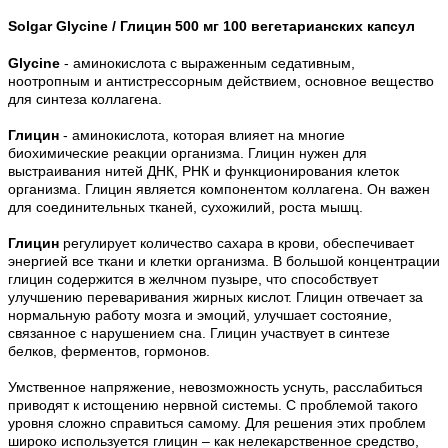
Solgar Glycine /
Глицин 500 мг 10
0 вегетарианских капсул
Glycine
- аминокислота с выраженным седативным,
ноотропным и антистрессорным действием, основное вещество
для синтеза коллагена.
Глицин
- аминокислота, которая влияет на многие
биохимические реакции организма. Глицин нужен для
выстраивания нитей ДНК, РНК и функционирования клеток
организма. Глицин является компонентом коллагена. Он важен
для соединительных тканей, сухожилий, роста мышц.
Глицин
регулирует количество сахара в крови, обеспечивает
энергией все ткани и клетки организма. В большой концентрации
глицин содержится в желчном пузыре, что способствует
улучшению переваривания жирных кислот. Глицин отвечает за
нормальную работу мозга и эмоций, улучшает состояние,
связанное с нарушением сна. Глицин участвует в синтезе
белков, ферментов, гормонов.
Умственное напряжение, невозможность уснуть, расслабиться
приводят к истощению нервной системы. С проблемой такого
уровня сложно справиться самому. Для решения этих проблем
широко используется глицин – как нелекарственное средство,