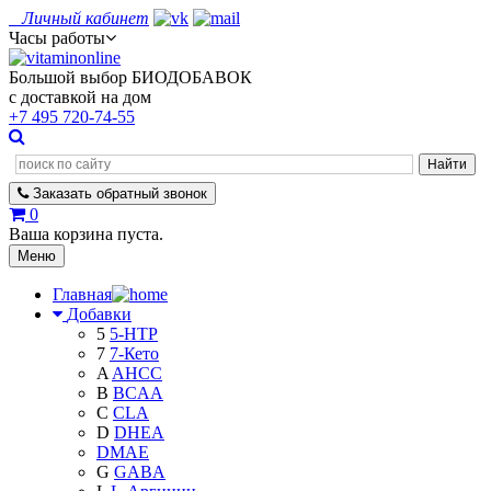
Личный кабинет
Часы работы
Большой выбор БИОДОБАВОК
с доставкой на дом
+7 495
720-74-55
Заказать
обратный
звонок
0
Ваша корзина пуста.
Меню
Главная
Добавки
5
5-HTP
7
7-Кето
A
AHCC
B
BCAA
C
CLA
D
DHEA
DMAE
G
GABA