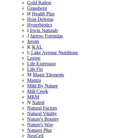
Gold Ration
Grassberg
H
Health Plus
Host Defense
Hyperbiotics
I
Irwin Naturals
J
Jarrow Formulas
Jerom
K
KAL
L
Lake Avenue Nutritione
Lenjee
Life Extension
Life Flo
M
Magic Elements
Mantra
Mild By Nature
Mill Creek
MRM
N
Natrol
Natural Factors
Natural Vitality
Nature's Bounty
Nature's Way
Natures Plus
NeoCell