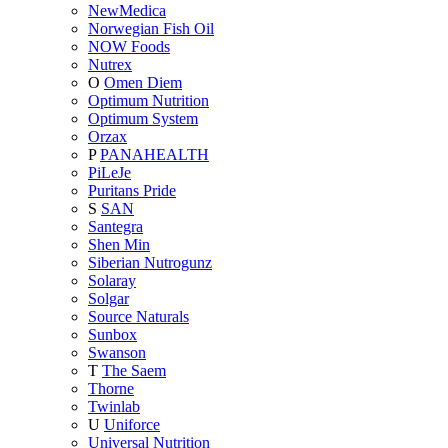
NewMedica
Norwegian Fish Oil
NOW Foods
Nutrex
O
Omen Diem
Optimum Nutrition
Optimum System
Orzax
P
PANAHEALTH
PiLeJe
Puritans Pride
S
SAN
Santegra
Shen Min
Siberian Nutrogunz
Solaray
Solgar
Source Naturals
Sunbox
Swanson
T
The Saem
Thorne
Twinlab
U
Uniforce
Universal Nutrition