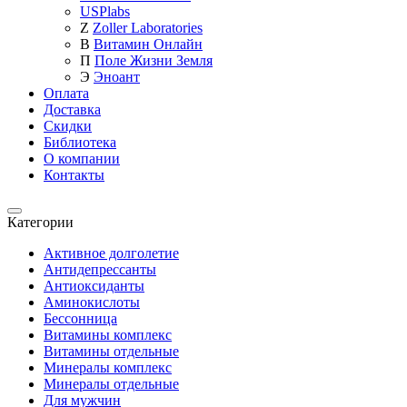
USPlabs
Z
Zoller Laboratories
В
Витамин Онлайн
П
Поле Жизни Земля
Э
Эноант
Оплата
Доставка
Скидки
Библиотека
О компании
Контакты
Категории
Категории
Активное долголетие
Антидепрессанты
Антиоксиданты
Аминокислоты
Бессонница
Витамины комплекс
Витамины отдельные
Минералы комплекс
Минералы отдельные
Для мужчин