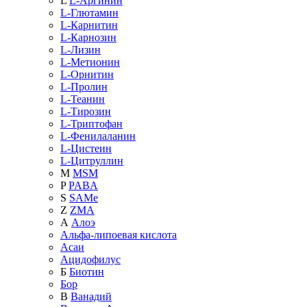
L
L-Аргинин
L-Глютамин
L-Карнитин
L-Карнозин
L-Лизин
L-Метионин
L-Орнитин
L-Пролин
L-Теанин
L-Тирозин
L-Триптофан
L-Фенилаланин
L-Цистеин
L-Цитруллин
M
MSM
P
PABA
S
SAMe
Z
ZMA
А
Алоэ
Альфа-липоевая кислота
Асаи
Ацидофилус
Б
Биотин
Бор
В
Ванадий