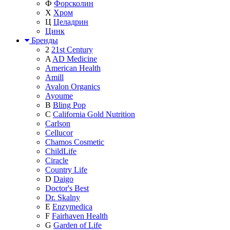
Ф
Форсколин
Х
Хром
Ц
Целадрин
Цинк
Бренды
2
21st Century
A
AD Medicine
American Health
Amill
Avalon Organics
Ayoume
B
Bling Pop
C
California Gold Nutrition
Carlson
Cellucor
Chamos Cosmetic
ChildLife
Ciracle
Country Life
D
Daigo
Doctor's Best
Dr. Skalny
E
Enzymedica
F
Fairhaven Health
G
Garden of Life