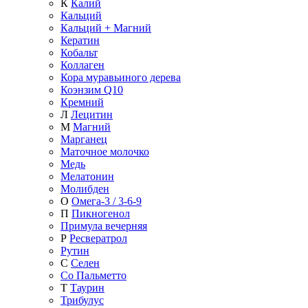
К
Калий
Кальций
Кальций + Магний
Кератин
Кобальт
Коллаген
Кора муравьиного дерева
Коэнзим Q10
Кремний
Л
Лецитин
М
Магний
Марганец
Маточное молочко
Медь
Мелатонин
Молибден
О
Омега-3 / 3-6-9
П
Пикногенол
Примула вечерняя
Р
Ресвератрол
Рутин
С
Селен
Со Пальметто
Т
Таурин
Трибулус