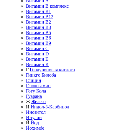
Витамин A
Витамин B комплекс
Витамин B1
Витамин B12
Витамин B2
Витамин B3
Витамин B5
Витамин B6
Витамин B9
Витамин C
Витамин D
Витамин E
Витамин K
Г
Гиалуроновая кислота
Гинкго Билоба
Глицин
Глюкозамин
Готу Кола
Гуарана
Ж
Железо
И
Индол-3-Карбинол
Инозитол
Инулин
Й
Йод
Йохимбе