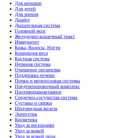
Для женщин
Для детей
Для зрения
Диабет
Дыхательная система
Головной мозг
Желудочно-кишечный тракт
Иммунитет
Кожа, Волосы, Ногти
Коррекция веса
Костная система
Нервная система
Очищение организма
Поддержка печени
Почки и мочеполовая системы
Предтренировочный комплекс
Противопаразитарное
Сердечно-сосудистая система
Суставы и связки
Щитовидная железа
Энергетик
Косметика
Уход за ресницами
Уход за кожей
Уход за кожей лица