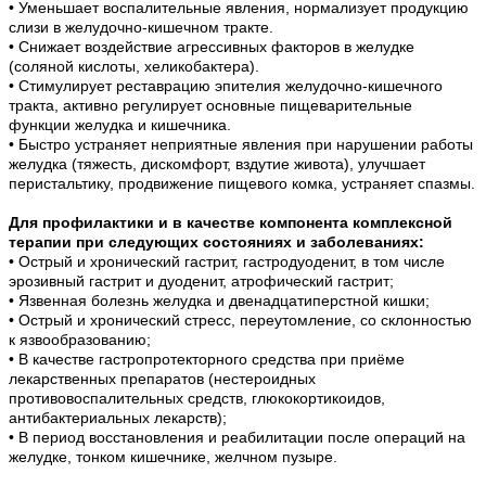
• Уменьшает воспалительные явления, нормализует продукцию
слизи в желудочно-кишечном тракте.
• Снижает воздействие агрессивных факторов в желудке
(соляной кислоты, хеликобактера).
• Стимулирует реставрацию эпителия желудочно-кишечного
тракта, активно регулирует основные пищеварительные
функции желудка и кишечника.
• Быстро устраняет неприятные явления при нарушении работы
желудка (тяжесть, дискомфорт, вздутие живота), улучшает
перистальтику, продвижение пищевого комка, устраняет спазмы.
Для профилактики и в качестве компонента комплексной
терапии при следующих состояниях и заболеваниях:
• Острый и хронический гастрит, гастродуоденит, в том числе
эрозивный гастрит и дуоденит, атрофический гастрит;
• Язвенная болезнь желудка и двенадцатиперстной кишки;
• Острый и хронический стресс, переутомление, со склонностью
к язвообразованию;
• В качестве гастропротекторного средства при приёме
лекарственных препаратов (нестероидных
противовоспалительных средств, глюкокортикоидов,
антибактериальных лекарств);
• В период восстановления и реабилитации после операций на
желудке, тонком кишечнике, желчном пузыре.