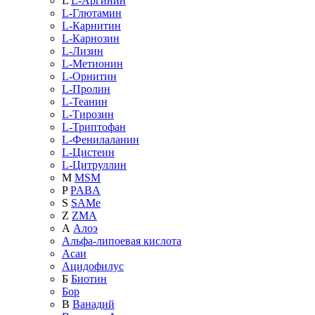
L
L-Аргинин
L-Глютамин
L-Карнитин
L-Карнозин
L-Лизин
L-Метионин
L-Орнитин
L-Пролин
L-Теанин
L-Тирозин
L-Триптофан
L-Фенилаланин
L-Цистеин
L-Цитруллин
M
MSM
P
PABA
S
SAMe
Z
ZMA
А
Алоэ
Альфа-липоевая кислота
Асаи
Ацидофилус
Б
Биотин
Бор
В
Ванадий