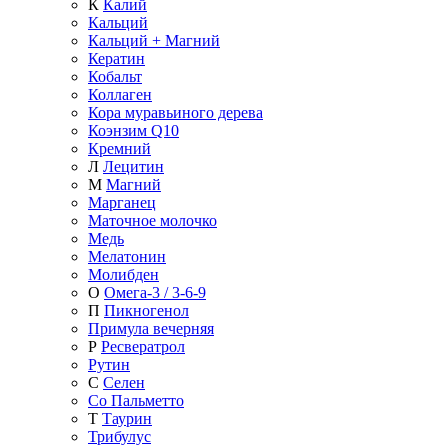
К
Калий
Кальций
Кальций + Магний
Кератин
Кобальт
Коллаген
Кора муравьиного дерева
Коэнзим Q10
Кремний
Л
Лецитин
М
Магний
Марганец
Маточное молочко
Медь
Мелатонин
Молибден
О
Омега-3 / 3-6-9
П
Пикногенол
Примула вечерняя
Р
Ресвератрол
Рутин
С
Селен
Со Пальметто
Т
Таурин
Трибулус