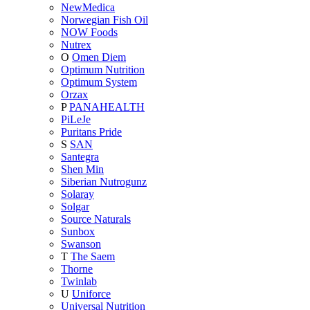
NewMedica
Norwegian Fish Oil
NOW Foods
Nutrex
O
Omen Diem
Optimum Nutrition
Optimum System
Orzax
P
PANAHEALTH
PiLeJe
Puritans Pride
S
SAN
Santegra
Shen Min
Siberian Nutrogunz
Solaray
Solgar
Source Naturals
Sunbox
Swanson
T
The Saem
Thorne
Twinlab
U
Uniforce
Universal Nutrition