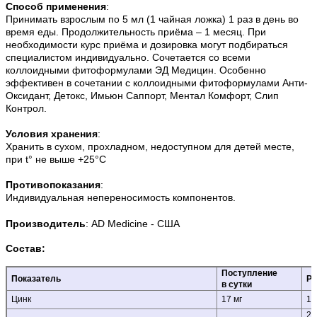
Способ применения
:
Принимать взрослым по 5 мл (1 чайная ложка) 1 раз в день во
время еды. Продолжительность приёма – 1 месяц. При
необходимости курс приёма и дозировка могут подбираться
специалистом индивидуально. Сочетается со всеми
коллоидными фитоформулами ЭД Медицин. Особенно
эффективен в сочетании с коллоидными фитоформулами Анти-
Оксидант, Детокс, Имьюн Саппорт, Ментал Комфорт, Слип
Контрол.
Условия хранения
:
Хранить в сухом, прохладном, недоступном для детей месте,
при t° не выше +25°С
Противопоказания
:
Индивидуальная непереносимость компонентов.
Производитель
:
AD Medicine - США
Состав:
Поступление
Показатель
РС
в сутки
Цинк
17 мг
15 
200