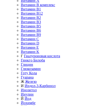
Витамин A
Витамин B комплекс
Витамин B1
Витамин B12
Витамин B2
Витамин B3
Витамин B5
Витамин B6
Витамин B9
Витамин C
Витамин D
Витамин E
Витамин K
Г
Гиалуроновая кислота
Гинкго Билоба
Глицин
Глюкозамин
Готу Кола
Гуарана
Ж
Железо
И
Индол-3-Карбинол
Инозитол
Инулин
Й
Йод
Йохимбе