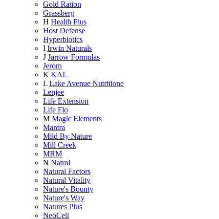
Gold Ration
Grassberg
H
Health Plus
Host Defense
Hyperbiotics
I
Irwin Naturals
J
Jarrow Formulas
Jerom
K
KAL
L
Lake Avenue Nutritione
Lenjee
Life Extension
Life Flo
M
Magic Elements
Mantra
Mild By Nature
Mill Creek
MRM
N
Natrol
Natural Factors
Natural Vitality
Nature's Bounty
Nature's Way
Natures Plus
NeoCell