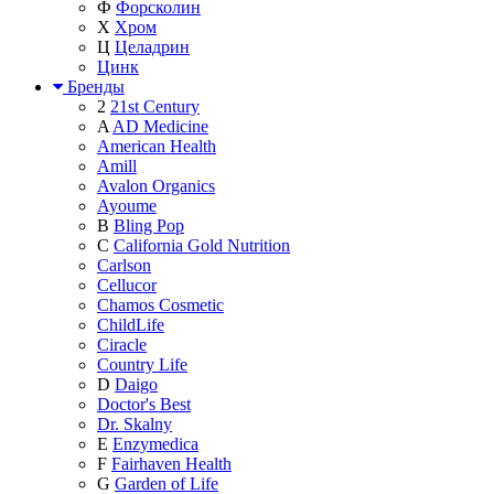
Ф
Форсколин
Х
Хром
Ц
Целадрин
Цинк
Бренды
2
21st Century
A
AD Medicine
American Health
Amill
Avalon Organics
Ayoume
B
Bling Pop
C
California Gold Nutrition
Carlson
Cellucor
Chamos Cosmetic
ChildLife
Ciracle
Country Life
D
Daigo
Doctor's Best
Dr. Skalny
E
Enzymedica
F
Fairhaven Health
G
Garden of Life