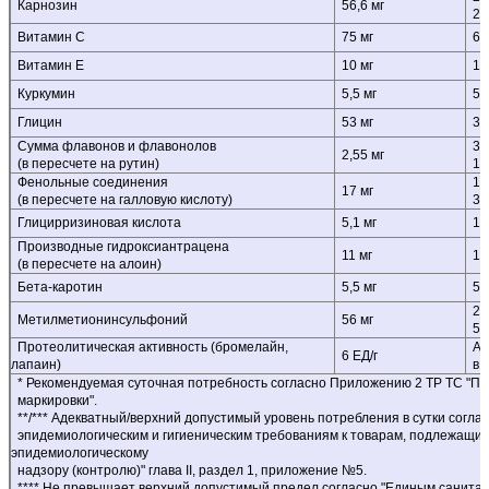
Карнозин
56,6 мг
200
Витамин С
75 мг
60 
Витамин Е
10 мг
10 
Куркумин
5,5 мг
50 
Глицин
53 мг
3,5 
Сумма флавонов и флавонолов
30 
2,55 мг
(в пересчете на рутин)
100
Фенольные соединения
100
17 мг
(в пересчете на галловую кислоту)
300
Глицирризиновая кислота
5,1 мг
10 
Производные гидроксиантрацена
11 мг
10 
(в пересчете на алоин)
Бета-каротин
5,5 мг
5 м
200
Метилметионинсульфоний
56 мг
500
Протеолитическая активность (бромелайн,
Аде
6 ЕД/г
лапаин)
в с
* Рекомендуемая суточная потребность согласно Приложению 2 ТР ТС "Пи
маркировки".
**/*** Адекватный/верхний допустимый уровень потребления в сутки согла
эпидемиологическим и гигиеническим требованиям к товарам, подлежащим
эпидемиологическому
надзору (контролю)" глава II, раздел 1, приложение №5.
**** Не превышает верхний допустимый предел согласно "Единым санита