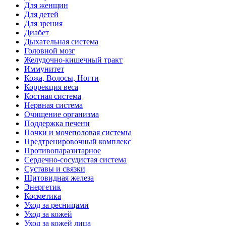
Для женщин
Для детей
Для зрения
Диабет
Дыхательная система
Головной мозг
Желудочно-кишечный тракт
Иммунитет
Кожа, Волосы, Ногти
Коррекция веса
Костная система
Нервная система
Очищение организма
Поддержка печени
Почки и мочеполовая системы
Предтренировочный комплекс
Противопаразитарное
Сердечно-сосудистая система
Суставы и связки
Щитовидная железа
Энергетик
Косметика
Уход за ресницами
Уход за кожей
Уход за кожей лица