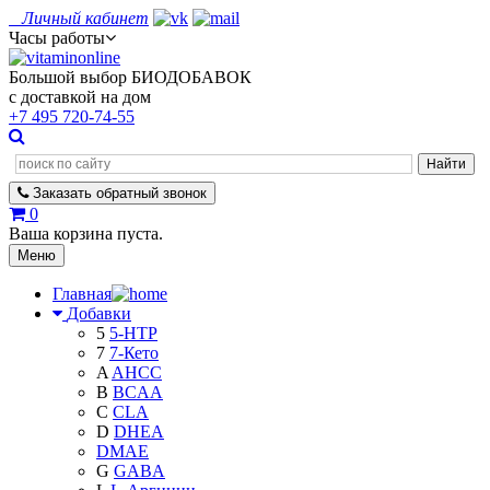
Личный кабинет
Часы работы
Большой выбор БИОДОБАВОК
с доставкой на дом
+7 495
720-74-55
Заказать
обратный
звонок
0
Ваша корзина пуста.
Меню
Главная
Добавки
5
5-HTP
7
7-Кето
A
AHCC
B
BCAA
C
CLA
D
DHEA
DMAE
G
GABA