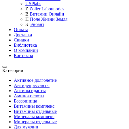
USPlabs
Z
Zoller Laboratories
В
Витамин Онлайн
П
Поле Жизни Земля
Э
Эноант
Оплата
Доставка
Скидки
Библиотека
О компании
Контакты
Категории
Категории
Активное долголетие
Антидепрессанты
Антиоксиданты
Аминокислоты
Бессонница
Витамины комплекс
Витамины отдельные
Минералы комплекс
Минералы отдельные
Для мужчин