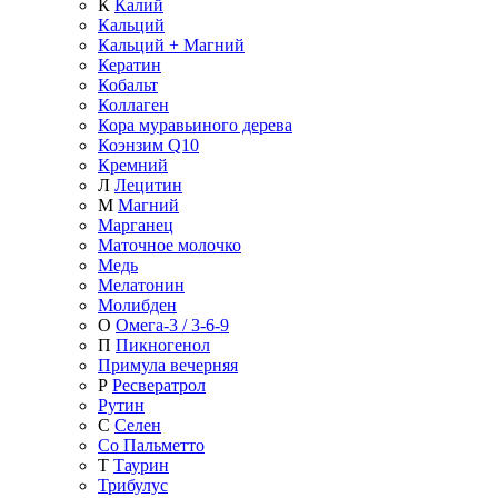
К
Калий
Кальций
Кальций + Магний
Кератин
Кобальт
Коллаген
Кора муравьиного дерева
Коэнзим Q10
Кремний
Л
Лецитин
М
Магний
Марганец
Маточное молочко
Медь
Мелатонин
Молибден
О
Омега-3 / 3-6-9
П
Пикногенол
Примула вечерняя
Р
Ресвератрол
Рутин
С
Селен
Со Пальметто
Т
Таурин
Трибулус