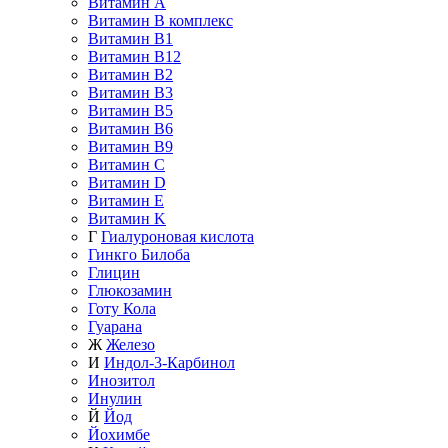
Витамин A
Витамин B комплекс
Витамин B1
Витамин B12
Витамин B2
Витамин B3
Витамин B5
Витамин B6
Витамин B9
Витамин C
Витамин D
Витамин E
Витамин K
Г
Гиалуроновая кислота
Гинкго Билоба
Глицин
Глюкозамин
Готу Кола
Гуарана
Ж
Железо
И
Индол-3-Карбинол
Инозитол
Инулин
Й
Йод
Йохимбе