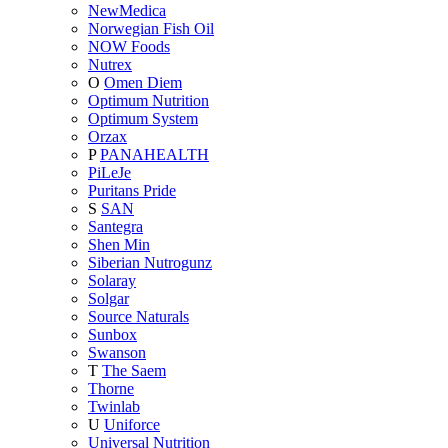
NewMedica
Norwegian Fish Oil
NOW Foods
Nutrex
O
Omen Diem
Optimum Nutrition
Optimum System
Orzax
P
PANAHEALTH
PiLeJe
Puritans Pride
S
SAN
Santegra
Shen Min
Siberian Nutrogunz
Solaray
Solgar
Source Naturals
Sunbox
Swanson
T
The Saem
Thorne
Twinlab
U
Uniforce
Universal Nutrition