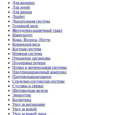
Для женщин
Для детей
Для зрения
Диабет
Дыхательная система
Головной мозг
Желудочно-кишечный тракт
Иммунитет
Кожа, Волосы, Ногти
Коррекция веса
Костная система
Нервная система
Очищение организма
Поддержка печени
Почки и мочеполовая системы
Предтренировочный комплекс
Противопаразитарное
Сердечно-сосудистая система
Суставы и связки
Щитовидная железа
Энергетик
Косметика
Уход за ресницами
Уход за кожей
Уход за кожей лица