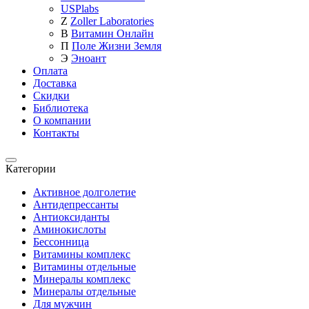
USPlabs
Z
Zoller Laboratories
В
Витамин Онлайн
П
Поле Жизни Земля
Э
Эноант
Оплата
Доставка
Скидки
Библиотека
О компании
Контакты
Категории
Категории
Активное долголетие
Антидепрессанты
Антиоксиданты
Аминокислоты
Бессонница
Витамины комплекс
Витамины отдельные
Минералы комплекс
Минералы отдельные
Для мужчин