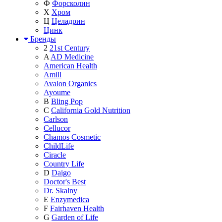
Ф
Форсколин
Х
Хром
Ц
Целадрин
Цинк
Бренды
2
21st Century
A
AD Medicine
American Health
Amill
Avalon Organics
Ayoume
B
Bling Pop
C
California Gold Nutrition
Carlson
Cellucor
Chamos Cosmetic
ChildLife
Ciracle
Country Life
D
Daigo
Doctor's Best
Dr. Skalny
E
Enzymedica
F
Fairhaven Health
G
Garden of Life