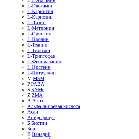
L
L-Аргинин
L-Глютамин
L-Карнитин
L-Карнозин
L-Лизин
L-Метионин
L-Орнитин
L-Пролин
L-Теанин
L-Тирозин
L-Триптофан
L-Фенилаланин
L-Цистеин
L-Цитруллин
M
MSM
P
PABA
S
SAMe
Z
ZMA
А
Алоэ
Альфа-липоевая кислота
Асаи
Ацидофилус
Б
Биотин
Бор
В
Ванадий