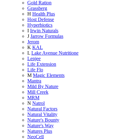
Gold Ration
Grassberg
H
Health Plus
Host Defense
Hyperbiotics
I
Irwin Naturals
J
Jarrow Formulas
Jerom
K
KAL
L
Lake Avenue Nutritione
Lenjee
Life Extension
Life Flo
M
Magic Elements
Mantra
Mild By Nature
Mill Creek
MRM
N
Natrol
Natural Factors
Natural Vitality
Nature's Bounty
Nature's Way
Natures Plus
NeoCell