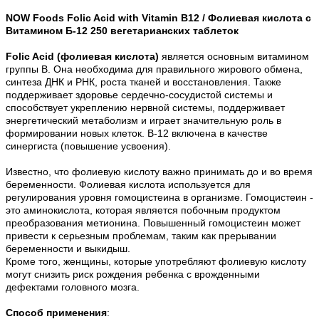
NOW Foods Folic Acid with Vitamin B12 /
Фолиевая кислота с
Витамином Б-12
250 вегетарианских таблеток
Folic Acid (фолиевая кислота)
является основным витамином
группы B. Она необходима для правильного жирового обмена,
синтеза ДНК и РНК, роста тканей и восстановления. Также
поддерживает здоровье сердечно-сосудистой системы и
способствует укреплению нервной системы, поддерживает
энергетический метаболизм и играет значительную роль в
формировании новых клеток. B-12 включена в качестве
синергиста (повышение усвоения).
Известно, что фолиевую кислоту важно принимать до и во время
беременности. Фолиевая кислота используется для
регулирования уровня гомоцистеина в организме. Гомоцистеин -
это аминокислота, которая является побочным продуктом
преобразования метионина. Повышенный гомоцистеин может
привести к серьезным проблемам, таким как прерывании
беременности и выкидыш.
Кроме того, женщины, которые употребляют фолиевую кислоту
могут снизить риск рождения ребенка с врожденными
дефектами головного мозга.
Способ применения
: