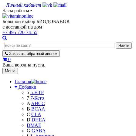
Личный кабинет
Часы работы
Большой выбор БИОДОБАВОК
с доставкой на дом
+7 495
720-74-55
Заказать
обратный
звонок
0
Ваша корзина пуста.
Меню
Главная
Добавки
5
5-HTP
7
7-Кето
A
AHCC
B
BCAA
C
CLA
D
DHEA
DMAE
G
GABA